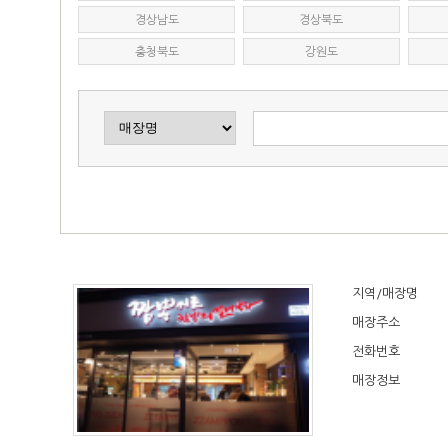
경상남도
경상북도
충청북도
강원도
지역/매장명
매장주소
전화번호
매장정보