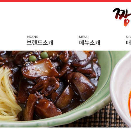
메
본
뉴
문
바
으
로
로
가
바
기
로
가
기