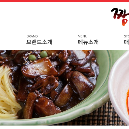
메
본
뉴
문
바
으
로
로
가
바
기
로
가
기