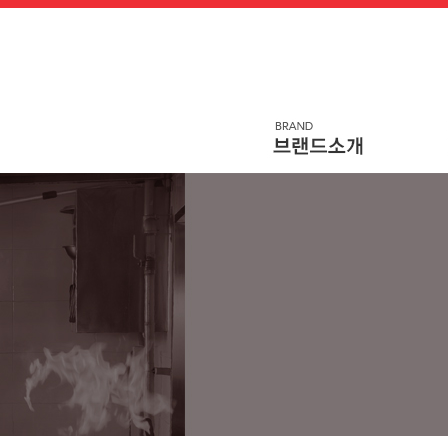
메
본
뉴
문
바
으
로
로
가
바
기
로
가
기