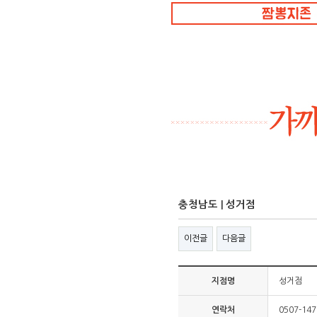
충청남도 | 성거점
이전글
다음글
지점명
성거점
연락처
0507-14