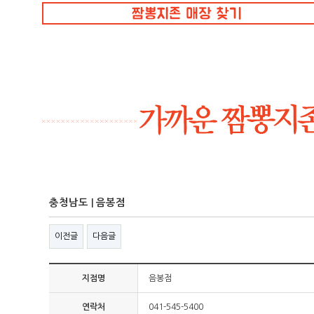
충청남도 | 음봉점
이전글
다음글
지점명
음봉점
연락처
041-545-5400