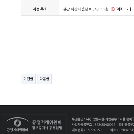
지점 주소
충남 아산시 음봉로 543-1 1층
[위치보기]
.
이전글
다음글