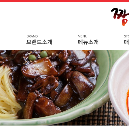
메
본
뉴
문
바
으
로
로
가
바
기
로
가
기