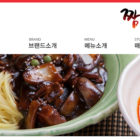
메
본
뉴
문
바
으
로
로
가
바
기
로
가
기