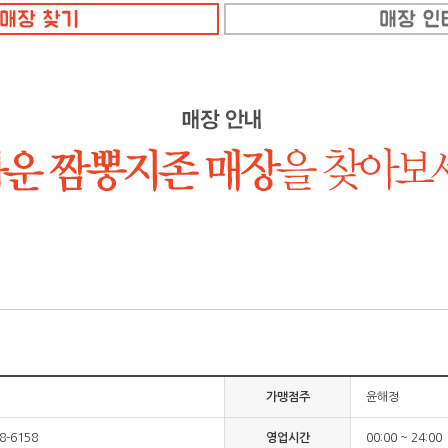
점
가맹점주
윤해정
68-6158
영업시간
00:00 ~ 24:00