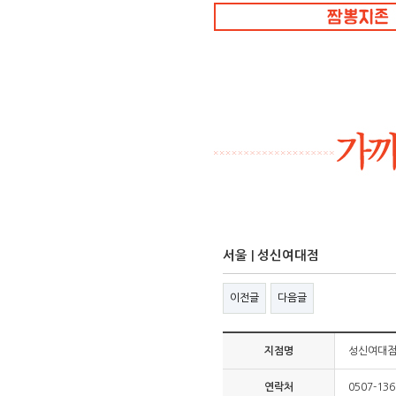
서울 | 성신여대점
이전글
다음글
지점명
성신여대
연락처
0507-13