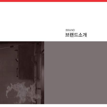
메
본
뉴
문
바
으
로
로
가
바
기
로
가
기