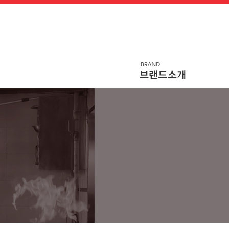
메
본
뉴
문
바
으
로
로
가
바
기
로
가
기