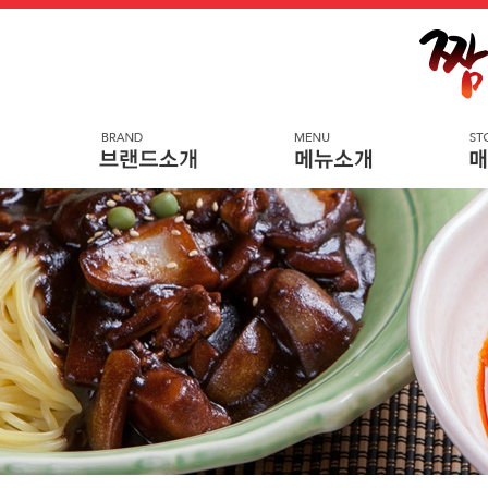
메
본
뉴
문
바
으
로
로
가
바
기
로
가
기