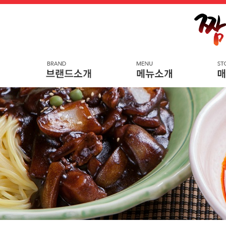
메
본
뉴
문
바
으
로
로
가
바
기
로
가
기